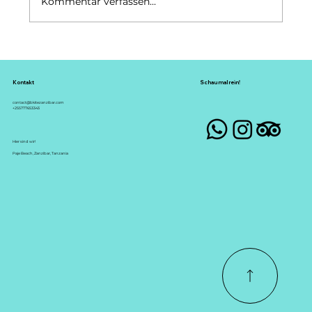
Kommentar verfassen...
Kitesurfing Sansibar Paje
Kontakt
Schau mal rein!
contact@bkitezanzibar.com
+255777653343
Hier sind wir!
Paje Beach, Zanzibar, Tanzania